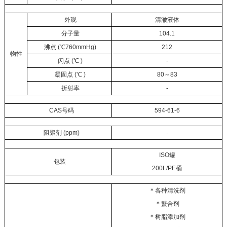
外观
清澈液体
分子量
104.1
沸点 (℃760mmHg)
212
物性
闪点 (℃ )
-
凝固点 (℃ )
80～83
折射率
-
CAS号码
594-61-6
阻聚剂 (ppm)
-
ISO罐
包装
200L/PE桶
＊各种清洗剂
＊螯合剂
＊树脂添加剂