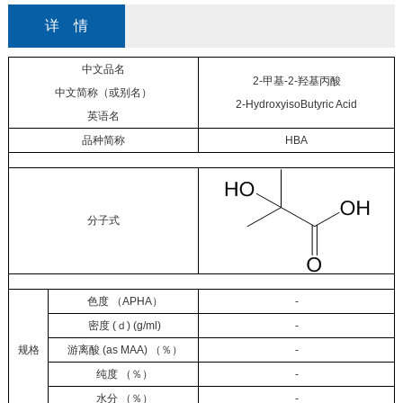
详 情
中文品名
2-甲基-2-羟基丙酸
中文简称（或别名）
2-HydroxyisoButyric Acid
英语名
品种简称
HBA
分子式
色度 （APHA）
-
密度 (ｄ) (g/ml)
-
规格
游离酸 (as MAA) （％）
-
纯度 （％）
-
水分 （％）
-